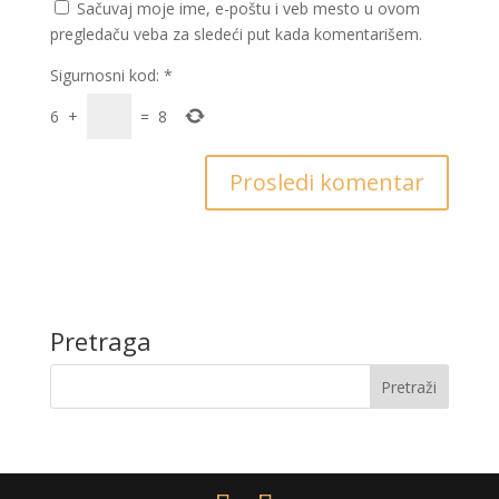
Sačuvaj moje ime, e-poštu i veb mesto u ovom
pregledaču veba za sledeći put kada komentarišem.
Sigurnosni kod:
*
6
+
=
8
Pretraga