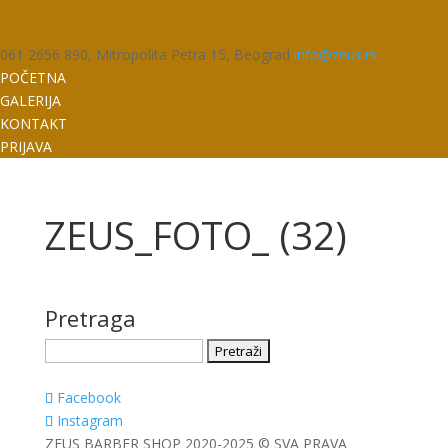
061 2656 890, Mitropolita Petra 15, Beograd
info@zeus.rs
POČETNA
GALERIJA
KONTAKT
PRIJAVA
ZEUS_FOTO_ (32)
Pretraga
Pretraga
za:
Facebook
Instagram
ZEUS BARBER SHOP 2020-2025 © SVA PRAVA